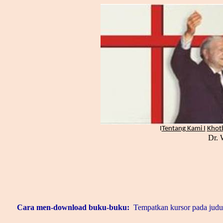
I
Tentang Kami I
Khot
Dr. 
Cara men-download buku-buku:
Tempatkan kursor pada judul