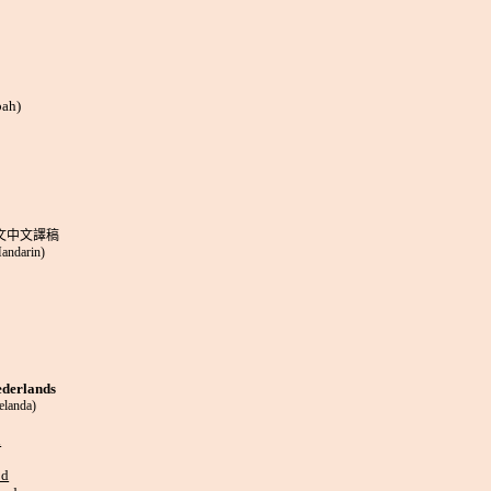
bah)
文中文譯稿
andarin)
ederlands
elanda)
d
od