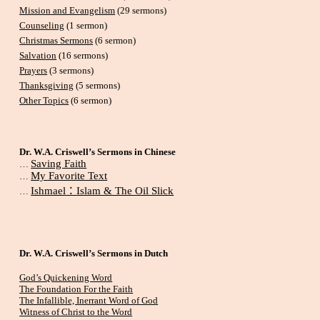
Mission and Evangelism
(29 sermons)
Counseling
(1 sermon)
Christmas Sermons
(6 sermon)
Salvation
(16 sermons)
Prayers
(3 sermons)
Thanksgiving
(5 sermons)
Other Topics
(6 sermon)
Dr. W.A. Criswell’s Sermons in Chinese
Saving Faith
…
My Favorite Text
…
Ishmael
：
Islam & The Oil Slick
…
Dr. W.A. Criswell’s Sermons in Dutch
God’s Quickening Word
The Foundation For the Faith
The Infallible, Inerrant Word of God
Witness of Christ to the Word