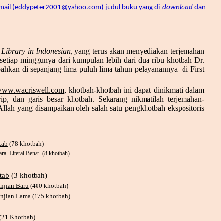
mail (eddypeter2001@yahoo.com) judul buku yang di-
download
dan
 Library in Indonesian,
yang terus akan menyediakan terjemahan
setiap minggunya dari kumpulan lebih dari dua ribu khotbah Dr.
bahkan di sepanjang lima puluh lima tahun pelayanannya di First
ww.wacriswell.com
,
khotbah-khotbah ini dapat dinikmati dalam
krip, dan garis besar khotbah. Sekarang nikmatilah terjemahan-
Allah yang disampaikan oleh salah satu pengkhotbah ekspositoris
tab
(78 khotbah)
ara
Literal Benar (8 khotbah)
tab
(3 khotbah)
anjian Baru
(400 khotbah)
anjian Lama
(175 khotbah)
(21 Khotbah)