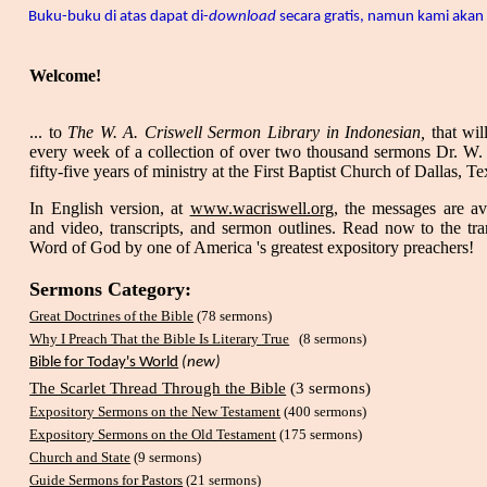
Buku-buku di atas dapat di-
download
secara gratis, namun kami akan 
Welcome!
... to
The W. A. Criswell Sermon Library in Indonesian,
that wil
every week of a collection of over two thousand sermons Dr. W. 
fifty-five years of ministry at the First Baptist Church of Dallas, Te
In English version, at
www.wacriswell.org
, the messages are av
and video, transcripts, and sermon outlines. Read now to the tr
Word of God by one of America 's greatest expository preachers!
Sermons Category:
Great Doctrines of the Bible
(78 sermons)
Why I Preach That the Bible Is Literary True
(8 sermons)
Bible for Today's World
(new)
The Scarlet Thread Through the Bible
(3 sermons)
Expository Sermons on the New Testament
(400 sermons)
Expository Sermons on the Old Testament
(175 sermons)
Church and State
(9 sermons)
Guide Sermons for Pastors
(21 sermons)