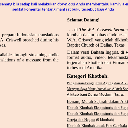
senang bila setiap kali melakukan
download
Anda memberitahu kami via e
sedikit komentar tentang manfaat buku tersebut bagi Anda
Selamat Datang!
…. di
The W.A. Criswell Sermon
l prepare Indonesian translations
khotbah dalam bahasa Indonesia 
A. Criswell preached during his
W.A. Criswell yang telah dikhot
xas.
Baptist Church of Dallas, Texas
Dalam versi Bahasa Inggris, di
w
ailable through streaming audio
format audio, video, teks/trans
anslations of a message from the
terjemahan khotbah dari Firman 
terbesar di Amerika.
Kategori Khotbah:
Pengajaran-Pengajaran Agung dari Alki
Mengapa Saya Mengkhotbahkan Alkitab Sec
Alkitab bagi Dunia Modern
(baru)
Benang Merah Sejarah dalam Alki
Khotah-Khotbah Ekspositoris dari Perj
Khotah-Khotbah Ekspositoris dari Perj
Gereja dan Negara
(9 khotbah)
Khotbah-Khotbah untuk Para Gembala