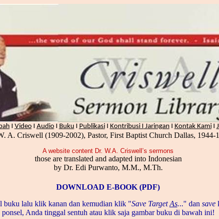
bah
I
Video
I
Audio
I
Buku
I
Publikasi
I
Kontribusi I
Jaringan
I
Kontak Kami
I
W. A. Criswell (1909-2002), Pastor, First Baptist Church Dallas, 1944-
A website content Dr. W.A. Criswell’s sermons
those are translated and adapted into Indonesian
by Dr. Edi Purwanto, M.M., M.Th.
DOWNLOAD E-BOOK (PDF)
 buku lalu klik kanan dan kemudian klik "
Save Target
As
.
.." dan
save
ponsel, Anda tinggal sentuh atau klik saja gambar buku di bawah ini!