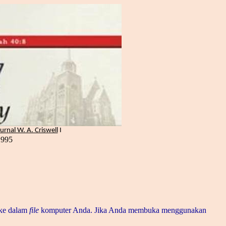
Jurnal W. A. Criswell
I
1995
ke dalam
file
komputer Anda.
Jika Anda membuka menggunakan