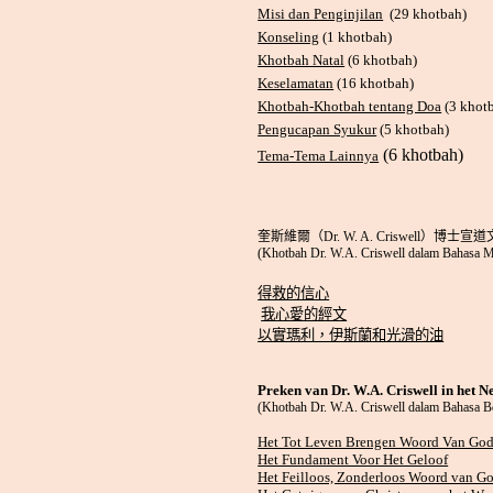
Misi dan Penginjilan
(29 khotbah)
Konseling
(1 khotbah)
Khotbah Natal
(6 khotbah)
Keselamatan
(16 khotbah)
Khotbah-Khotbah tentang Doa
(3 khot
Pengucapan Syukur
(5 khotbah)
(6 khotbah)
Tema-Tema Lainnya
奎斯維爾（
Dr. W. A. Criswell
）博士宣道
(Khotbah Dr. W.A. Criswell dalam Bahasa M
得救的信心
我心愛的經文
以實瑪利，伊斯蘭和光滑的油
Preken van Dr. W.A. Criswell in het N
(Khotbah Dr. W.A. Criswell dalam Bahasa B
Het Tot Leven Brengen Woord Van Go
Het Fundament Voor Het Geloof
Het Feilloos, Zonderloos Woord van G